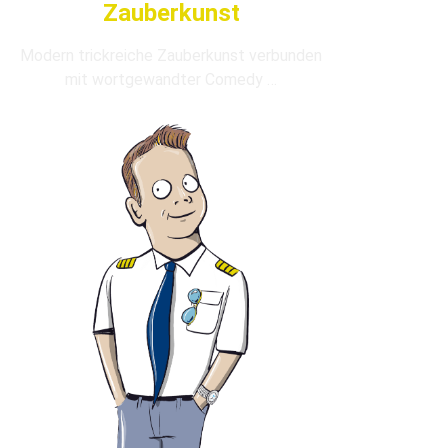
Zauberkunst
Modern trickreiche Zauberkunst verbunden
mit wortgewandter Comedy …