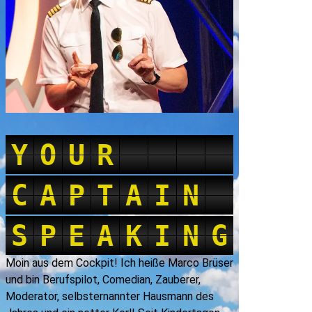
Y
O
U
R
Y
O
U
R
C
A
P
T
A
I
N
C
A
P
T
A
I
N
S
P
E
A
K
I
N
G
S
P
E
A
K
I
N
G
Moin aus dem Cockpit! Ich heiße Marco Brüser
und bin Berufspilot, Comedian, Zauberer,
Moderator, selbsternannter Hausmann des